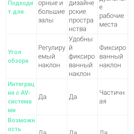
орные и
дизайне
Подходи
е
большие
рские
т для
рабочие
залы
простра
места
нства
Удобны
Регулиру
й
Фиксиро
Угол
емый
фиксиро
ванный
обзора
наклон
ванный
наклон
наклон
Интеграц
Частичн
ия с AV-
Да
Да
ая
система
ми
Возможн
ость
Да
Да
Да