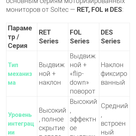
основным сериям моторизированных
мониторов от Soltec —
RET, FOL и DES
:
Параме
RET
FOL
DES
тр /
Series
Series
Series
Серия
Выдвиж
Выдвиж
ной +
Наклон
Тип
ной +
«flip-
фиксиро
механиз
наклон
down»
ванный
ма
поворот
Высокий
Средний
Высокий
,
,
Уровень
, полное
эффектн
встроен
интеграц
скрытие
ое
ный
ии