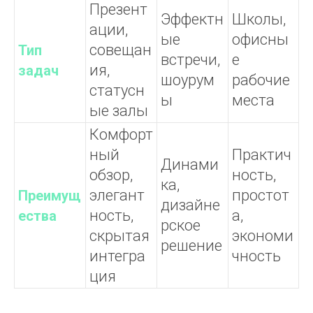
Презент
Эффектн
Школы,
ации,
ые
офисны
совещан
Тип
встречи,
е
ия,
задач
шоурум
рабочие
статусн
ы
места
ые залы
Комфорт
ный
Практич
Динами
обзор,
ность,
ка,
элегант
простот
Преимущ
дизайне
ность,
а,
ества
рское
скрытая
экономи
решение
интегра
чность
ция