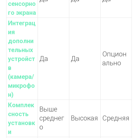
сенсорно
го экрана
Интеграц
ия
дополни
тельных
Опцион
Да
Да
устройст
ально
в
(камера/
микрофо
н)
Комплек
Выше
сность
среднег
Высокая
Средняя
установк
о
и