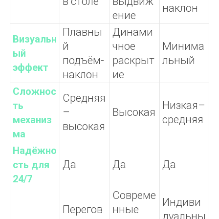
в столе
выдвиж
наклон
ение
Плавны
Динами
Визуальн
й
чное
Минима
ый
подъём-
раскрыт
льный
эффект
наклон
ие
Сложнос
Средняя
Низкая–
ть
–
Высокая
средняя
механиз
высокая
ма
Надёжно
Да
Да
Да
сть для
24/7
Совреме
Индиви
Перегов
нные
дуальны