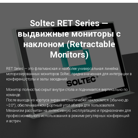
Soltec RET Series —
выдвижные мониторы с
наклоном (Retractable
Monitors)
RET Series — это флагманская и наиболее универсальная линейка
моторизированных мониторов Soltec, предназначенная для интеграции в
конференц-столы и залы заседаний.
Монитор полностью скрыт внутри стола и поднимается вертикально по
команде.
После выхода из корпуса экран автоматически наклоняется (обычно до
~20°), обеспечивая комфортный угол обзора для пользователя.
Механизм рассчитан на интенсивную эксплуатацию и предназначен для
профессионального использования в режиме регулярных конференций
и встреч.